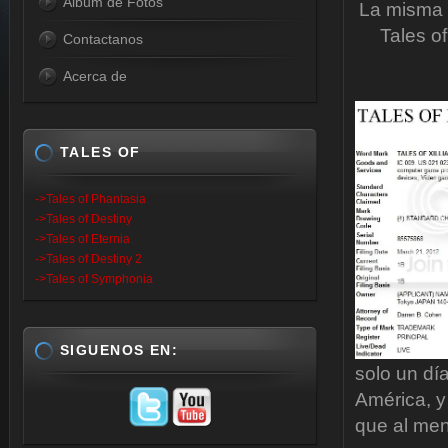
Album de Fotos
La misma 
Tales of
Contactanos
Acerca de
TALES OF
->Tales of Phantasia
->Tales of Destiny
->Tales of Eternia
->Tales of Destiny 2
->Tales of Symphonia
SIGUENOS EN:
solo un dí
América, y
que al me