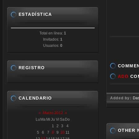
ESTADÍSTICA
Total en línea:
1
Invitados:
1
Usuarios:
0
COMME
REGISTRO
ADD
CO
CALENDARIO
Added by:
Da
«
Marzo 2012
»
Lu
Ma
Mi
Ju
Vi
Sa
Do
1
2
3
4
OTHER 
5
6
7
8
9
10
11