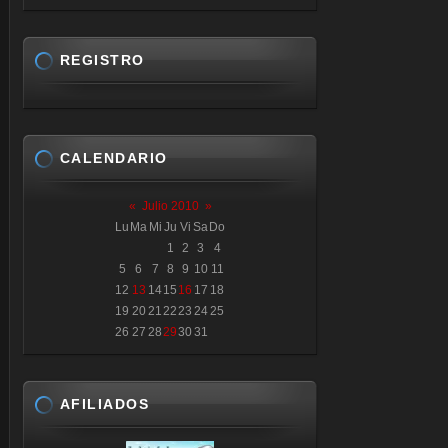
REGISTRO
CALENDARIO
«
Julio 2010
»
Lu
Ma
Mi
Ju
Vi
Sa
Do
1
2
3
4
5
6
7
8
9
10
11
12
13
14
15
16
17
18
19
20
21
22
23
24
25
26
27
28
29
30
31
AFILIADOS