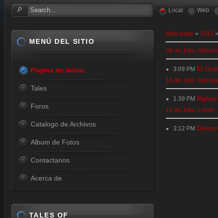
Local
Web
Main page
»
2010
MENÚ DEL SITIO
28 de Julio, Miérco
El Gra
3:09 PM
Pagina de inicio
16 de Julio, Vierne
Tales
Rumore
1:39 PM
Foros
12 de Julio, Lunes
Catalogo de Archivos
Demo d
3:12 PM
Album de Fotos
Contactanos
Acerca de
TALES OF