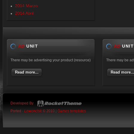
2014 Marzo
2014 Abril
AD
UNIT
AD
UNIT
There may be advertising your product (resource)
There may be adv
Read more...
Read more..
Developed By
Ported -
Lewonchik
© 2010 |
Games templates