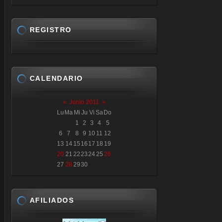
REGISTRO
CALENDARIO
«
Junio 2011
»
Lu
Ma
Mi
Ju
Vi
Sa
Do
1
2
3
4
5
6
7
8
9
10
11
12
13
14
15
16
17
18
19
20
21
22
23
24
25
26
27
28
29
30
AFILIADOS